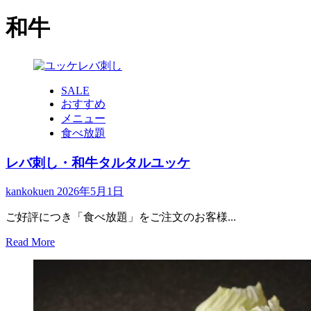
索:
和牛
SALE
おすすめ
メニュー
食べ放題
レバ刺し・和牛タルタルユッケ
kankokuen
2026年5月1日
ご好評につき「食べ放題」をご注文のお客様...
Read
Read More
more
about
レ
バ
刺