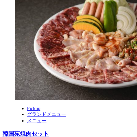
し・
和
牛
タ
ル
タ
ル
ユ
ッ
ケ
Pickup
グランドメニュー
メニュー
韓国苑焼肉セット