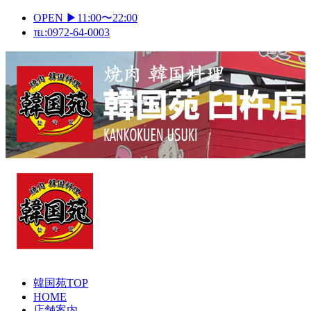
Skip
OPEN ▶11:00〜22:00
to
℡:0972-64-0003
content
Primary
Menu
韓国苑TOP
HOME
店舗案内