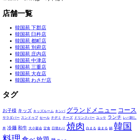
店舗一覧
韓国苑 下郡店
韓国苑 臼杵店
韓国苑 都町店
韓国苑 別府店
韓国苑 庄内店
韓国苑 中津店
韓国苑 三重店
韓国苑 大在店
韓国苑 わさだ店
タグ
グランドメニュー
コース
お子様
キッズ
キッズルーム
キンパ
ランチ
サラダバー
スンドゥブ
セール
チヂミ
チーズ
ドリンクバー
ユッケ
レバ刺し
焼肉
韓国
冷麺
和牛
丼
大小宴会
定食
日替わり
白まる
金まる
鍋
料理
食べ放題