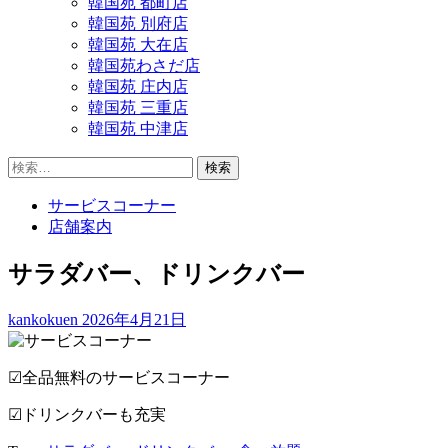
韓国苑 都町店
韓国苑 別府店
韓国苑 大在店
韓国苑わさだ店
韓国苑 庄内店
韓国苑 三重店
韓国苑 中津店
検
索:
サービスコーナー
店舗案内
サラダバー、ドリンクバー
kankokuen
2026年4月21日
☑︎全品無料のサービスコーナー
☑︎ドリンクバーも充実