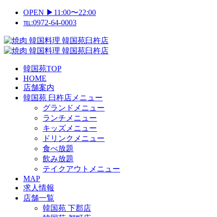
Skip
OPEN ▶11:00〜22:00
to
℡:0972-64-0003
content
Primary
Menu
韓国苑TOP
HOME
店舗案内
韓国苑 臼杵店メニュー
グランドメニュー
ランチメニュー
キッズメニュー
ドリンクメニュー
食べ放題
飲み放題
テイクアウトメニュー
MAP
求人情報
店舗一覧
韓国苑 下郡店