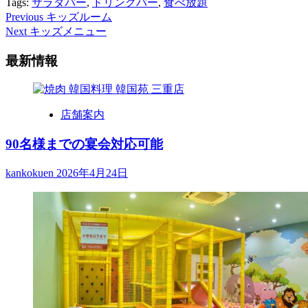
Tags:
サラダバー
,
ドリンクバー
,
食べ放題
Post
Previous
キッズルーム
Next
キッズメニュー
Navigation
最新情報
店舗案内
90名様までの宴会対応可能
kankokuen
2026年4月24日