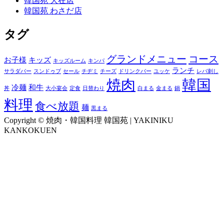
韓国苑 大在店
韓国苑 わさだ店
タグ
グランドメニュー
コース
お子様
キッズ
キッズルーム
キンパ
ランチ
サラダバー
スンドゥブ
セール
チヂミ
チーズ
ドリンクバー
ユッケ
レバ刺し
焼肉
韓国
冷麺
和牛
丼
大小宴会
定食
日替わり
白まる
金まる
鍋
料理
食べ放題
麺
黒まる
Copyright © 焼肉・韓国料理 韓国苑 | YAKINIKU
KANKOKUEN