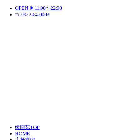
Skip
OPEN ▶11:00〜22:00
to
℡:0972-64-0003
content
Primary
Menu
韓国苑TOP
HOME
店舗案内