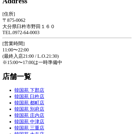
Address
[住所]
〒875-0062
大分県臼杵市野田１６０
TEL.0972-64-0003
[営業時間]
11:00〜22:00
(最終入店21:00 / L.O.21:30)
※15:00〜17:00は一時準備中
店舗一覧
韓国苑 下郡店
韓国苑 臼杵店
韓国苑 都町店
韓国苑 別府店
韓国苑 庄内店
韓国苑 中津店
韓国苑 三重店