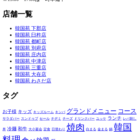
店舗一覧
韓国苑 下郡店
韓国苑 臼杵店
韓国苑 都町店
韓国苑 別府店
韓国苑 庄内店
韓国苑 中津店
韓国苑 三重店
韓国苑 大在店
韓国苑 わさだ店
タグ
グランドメニュー
コース
お子様
キッズ
キッズルーム
キンパ
ランチ
サラダバー
スンドゥブ
セール
チヂミ
チーズ
ドリンクバー
ユッケ
レバ刺し
焼肉
韓国
冷麺
和牛
丼
大小宴会
定食
日替わり
白まる
金まる
鍋
料理