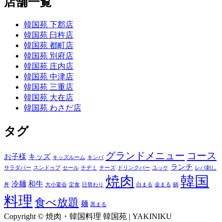
店舗一覧
韓国苑 下郡店
韓国苑 臼杵店
韓国苑 都町店
韓国苑 別府店
韓国苑 庄内店
韓国苑 中津店
韓国苑 三重店
韓国苑 大在店
韓国苑 わさだ店
タグ
グランドメニュー
コース
お子様
キッズ
キッズルーム
キンパ
ランチ
サラダバー
スンドゥブ
セール
チヂミ
チーズ
ドリンクバー
ユッケ
レバ刺し
焼肉
韓国
冷麺
和牛
丼
大小宴会
定食
日替わり
白まる
金まる
鍋
料理
食べ放題
麺
黒まる
Copyright © 焼肉・韓国料理 韓国苑 | YAKINIKU